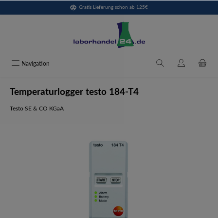
Gratis Lieferung schon ab 125€
alt springen
Navigation
Temperaturlogger testo 184-T4
Testo SE & CO KGaA
Bildergalerie überspringen