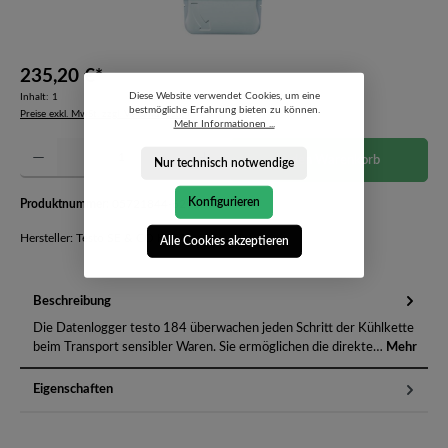
235,20 €*
Diese Website verwendet Cookies, um eine
Inhalt:
1
bestmögliche Erfahrung bieten zu können.
Preise exkl. MwSt. zzgl. Versandkosten
Mehr Informationen ...
Produkt Anzahl: Gib den gewünschten Wert ein oder benutze die Schaltflächen um die Anzahl 
In den Warenkorb
Nur technisch notwendige
Konfigurieren
Produktnummer:
05721844-6291563
Hersteller: Testo SE & CO KGaA
Alle Cookies akzeptieren
Beschreibung
Die Datenlogger testo 184 überwachen jeden Schritt der Kühlkette
beim Transport sensibler Waren. Sie ermöglichen die direkte…
Mehr
Eigenschaften