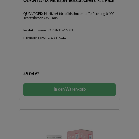
QUANTOFIX Nitrit/pH Teststäbchen 6 x, 1 Pack
QUANTOFIX Nitrit/pH für Kühlschmierstoffe Packung à 100
Teststäbchen 6x95 mm
Produktnummer:
91338-11696581
Hersteller:
MACHEREY-NAGEL
45,04 €*
In den Warenkorb