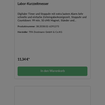
Labor-Kurzzeitmesser
Digitaler Timer und Stoppuhr mit extra lautem Alarm.Sehr
schnelle und einfache ZeiteingabeAnzeigezeit, Stoppuhr und
Countdown: 99 min, 50 sMit Magnet, Ständer und
Aufhängeöse
Produktnummer:
38.2038.02-6291273
Hersteller:
TFA Dostmann GmbH & Co.KG
11,34 €*
In den Warenkorb