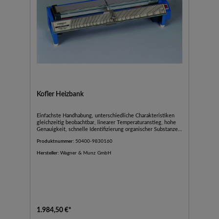
Kofler Heizbank
Einfachste Handhabung, unterschiedliche Charakteristiken
gleichzeitig beobachtbar, linearer Temperaturanstieg, hohe
Genauigkeit, schnelle Identifizierung organischer Substanzen,
gebrauchsfertige Zusammenstellung mit Test- und
Produktnummer:
50400-9830160
Eichsubstanzen.Abmessungen (B x H x T):430 x 100 x
140mmTemperaturbereich:50 bis +260 °C
Hersteller:
Wagner & Munz GmbH
1.984,50 €*