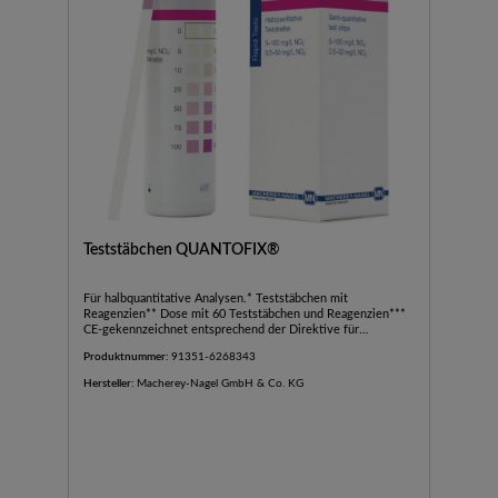
Teststäbchen QUANTOFIX®
Für halbquantitative Analysen.* Teststäbchen mit
Reagenzien** Dose mit 60 Teststäbchen und Reagenzien***
CE-gekennzeichnet entsprechend der Direktive für
Medizinprodukte 93/42 EWG.
Produktnummer:
91351-6268343
Hersteller:
Macherey-Nagel GmbH & Co. KG