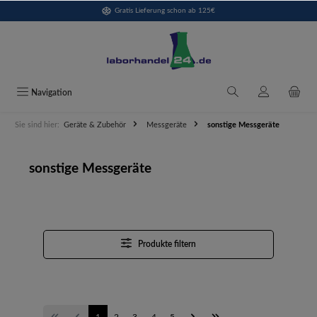
Gratis Lieferung schon ab 125€
alt springen
Navigation
Sie sind hier:
Geräte & Zubehör
Messgeräte
sonstige Messgeräte
sonstige Messgeräte
Produkte filtern
1
2
3
4
5