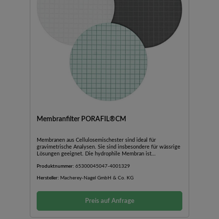
Membranfilter PORAFIL®CM
Membranen aus Cellulosemischester sind ideal für
gravimetrische Analysen. Sie sind insbesondere für wässrige
Lösungen geeignet. Die hydrophile Membran ist
hitzebeständig bis 125 °C und kann bei 121° C im Autoklaven
Produktnummer:
65300045047-4001329
sterilisiert werden. Diese Membran wird häufig für
Kontaminationstests eingesetzt.
Hersteller:
Macherey-Nagel GmbH & Co. KG
Preis auf Anfrage