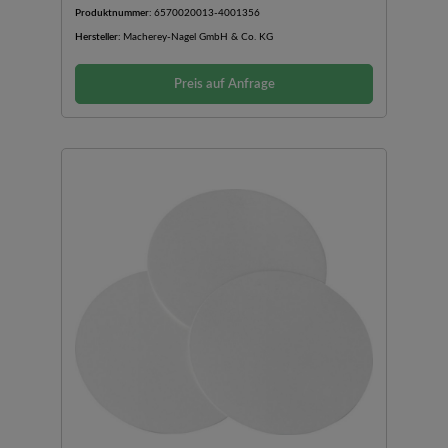
sind in trockener Atmosphäre bis 125 °C temperaturstabil
Produktnummer:
6570020013-4001356
und können bei 121 °C im Autoklaven sterilisiert werden.
Hersteller:
Macherey-Nagel GmbH & Co. KG
Preis auf Anfrage