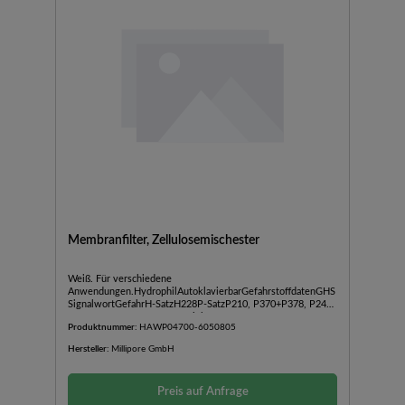
Membranfilter, Zellulosemischester
Weiß. Für verschiedene
Anwendungen.HydrophilAutoklavierbarGefahrstoffdatenGHS
SignalwortGefahrH-SatzH228P-SatzP210, P370+P378, P240,
P241, P280UNNR3270SDBLink
Produktnummer:
HAWP04700-6050805
Hersteller:
Millipore GmbH
Preis auf Anfrage