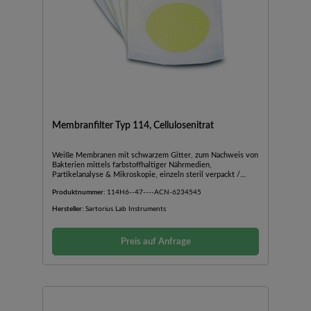
Membranfilter Typ 114, Cellulosenitrat
Weiße Membranen mit schwarzem Gitter, zum Nachweis von
Bakterien mittels farbstoffhaltiger Nährmedien,
Partikelanalyse & Mikroskopie, einzeln steril verpackt /
unsteril. GefahrstoffdatenGHSSignalwortGefahrH-
Produktnummer:
114H6--47----ACN-6234545
SatzH228P-SatzP210, P243SDBLink
Hersteller:
Sartorius Lab Instruments
Preis auf Anfrage