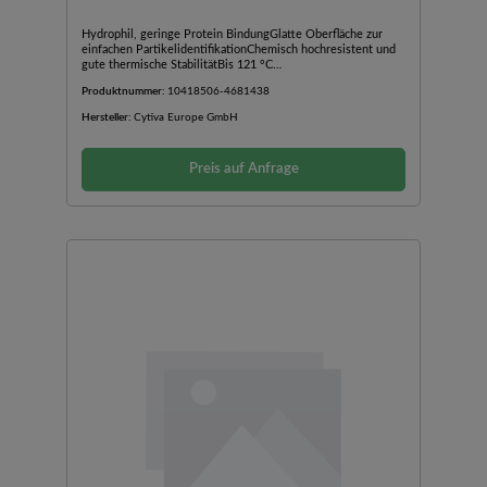
Hydrophil, geringe Protein BindungGlatte Oberfläche zur
einfachen PartikelidentifikationChemisch hochresistent und
gute thermische StabilitätBis 121 °C
autoklavierbarAnwendungen: Ideal für Umwelt und
Produktnummer:
10418506-4681438
Wasseranalysen.
Hersteller:
Cytiva Europe GmbH
Preis auf Anfrage