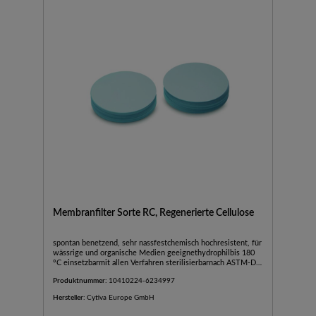
Membranfilter Sorte RC, Regenerierte Cellulose
spontan benetzend, sehr nassfestchemisch hochresistent, für
wässrige und organische Medien geeignethydrophilbis 180
°C einsetzbarmit allen Verfahren sterilisierbarnach ASTM-D
3862-80 als Sterilfilter geeignetAnwendung: Zur Steril- und
Produktnummer:
10410224-6234997
Partikelfiltration von wässrigen und organischen Lösungen.
Hersteller:
Cytiva Europe GmbH