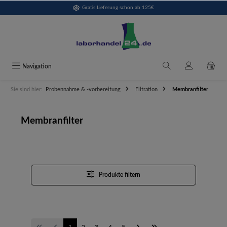
Gratis Lieferung schon ab 125€
alt springen
Navigation
Sie sind hier:
Probennahme & -vorbereitung
Filtration
Membranfilter
Membranfilter
Produkte filtern
1
2
3
4
5