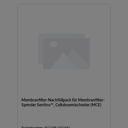
Membranfilter-Nachfüllpack für Membranfilter-
Spender Sentino™, Cellulosemischester (MCE)
Produktnummer:
68121ME-4702943