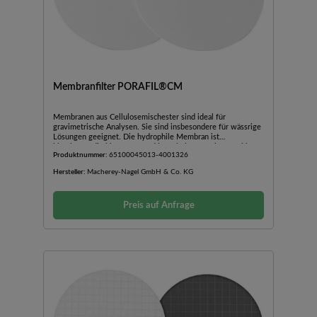
Membranfilter PORAFIL®CM
Membranen aus Cellulosemischester sind ideal für
gravimetrische Analysen. Sie sind insbesondere für wässrige
Lösungen geeignet. Die hydrophile Membran ist
hitzebeständig bis 125 °C und kann bei 121° C im Autoklaven
Produktnummer:
65100045013-4001326
sterilisiert werden. Diese Membran wird häufig für
Kontaminationstests eingesetzt.
Hersteller:
Macherey-Nagel GmbH & Co. KG
Preis auf Anfrage