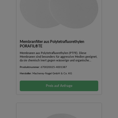
Membranfilter aus Polytetrafluorethylen
PORAFIL®TE
Membranen aus Polytetrafluorethylen (PTFE). Diese
Membranen sind besonders für aggressive Medien geeignet,
da sie chemisch inert gegen wässerige und organische
Lösungen sowie konzentrierte Säuren und Laugen sind. Die
Produktnummer:
670020025-4001387
Membranen sind hydrophob, so dass bei Filtration wässeriger
Lösungen der Filtrationsdruck höher als der
Hersteller:
Macherey-Nagel GmbH & Co. KG
Durchbruchsdruck sein muss. PORAFIL® TE Membranen
können bei Temperaturen bis zu 145 °C eingesetzt werden.
Preis auf Anfrage