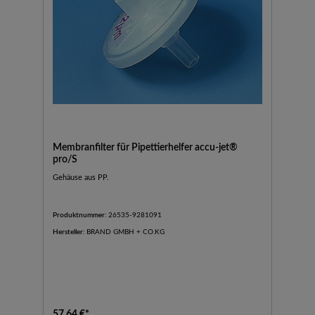
Membranfilter für Pipettierhelfer accu-jet®
pro/S
Gehäuse aus PP.
Produktnummer:
26535-9281091
Hersteller:
BRAND GMBH + CO.KG
57,64 €*