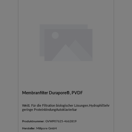
Membranfilter Durapore®, PVDF
Weiß. Für die Filtration biologischer Lösungen.HydrophilSehr
geringe ProteinbindungAutoklavierbar
Produktnummer:
GVWP07625-4662819
Hersteller:
Millipore GmbH