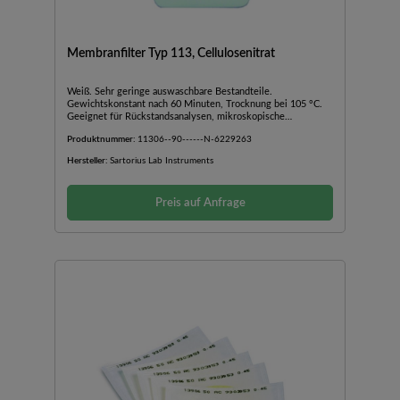
Membranfilter Typ 113, Cellulosenitrat
Weiß. Sehr geringe auswaschbare Bestandteile.
Gewichtskonstant nach 60 Minuten, Trocknung bei 105 °C.
Geeignet für Rückstandsanalysen, mikroskopische
Betrachtung im Auflicht oder Durchlicht, Chemotaxis,
Produktnummer:
11306--90------N-6229263
Röntgenfluoreszenz, Spektrometrie und gravimetrische
Bestimmungen. Autoklavierbar bei 121 °C.Andere
Hersteller:
Sartorius Lab Instruments
Porengrößen und Formate auf
Anfrage.GefahrstoffdatenGHSSignalwortGefahrH-
SatzH228P-SatzP230, P234, P243, P233, P210, P372, P375,
Preis auf Anfrage
P370+P380, P501UNNR3270SDBLink