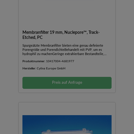
Membranfilter 19 mm, Nuclepore™, Track-
Etched, PC
Spurgeätzte Membranfilter bieten eine genau definierte
Porengröße und PorendichteBehandelt mit PVP, um es
hydrophil zu machenGeringe extrahierbare Bestandteile,
minimiert das Kontaminationsrisiko von ProbenHohe
Produktnummer:
10417004-4681977
chemische Beständigkeit und gute thermische Stabilität für
eine Vielzahl von ProbenartenGeringe, konsistente Asche
Hersteller:
Cytiva Europe GmbH
und niedriges LeergewichtGlatte, flache Oberfläche für hohe
Partikelsichtbarkeit
Preis auf Anfrage