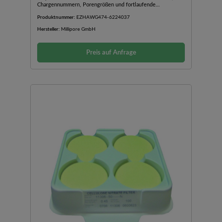
Chargennummern, Porengrößen und fortlaufende
Membrannummern4 x 150 Membranfilter
Produktnummer:
EZHAWG474-6224037
Hersteller:
Millipore GmbH
Preis auf Anfrage