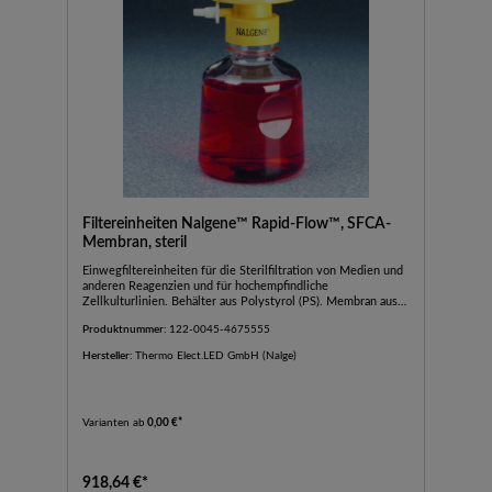
Filtereinheiten Nalgene™ Rapid-Flow™, SFCA-
Membran, steril
Einwegfiltereinheiten für die Sterilfiltration von Medien und
anderen Reagenzien und für hochempfindliche
Zellkulturlinien. Behälter aus Polystyrol (PS). Membran aus
SFCA. Farbcode gelb. Für die Zellkultur. Gammasterilisiert.
Produktnummer:
122-0045-4675555
Niedrige Proteinbindung, höchste Durchflussrate bei
proteinhaltigen Lösungen, niedriger Gehalt an extrahierbaren
Hersteller:
Thermo Elect.LED GmbH (Nalge)
Substanzen. Tritonfrei. Chargen- und Katalognummer,
Membrantyp, Porengröße und Verfallsdatum sind zur
leichteren Identifikation und Chargenverfolgung auf die
Filtereinheiten aufgedruckt.
Varianten ab
0,00 €*
918,64 €*