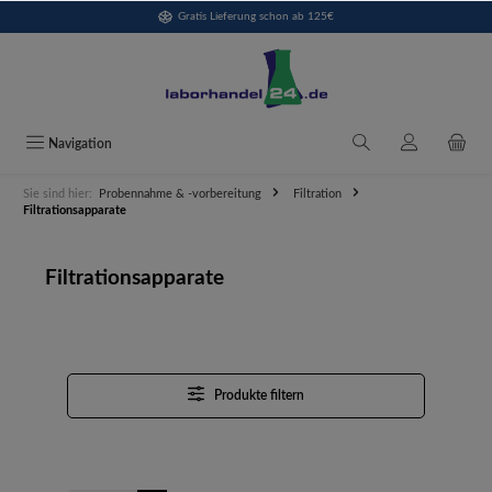
Gratis Lieferung schon ab 125€
alt springen
Navigation
Sie sind hier:
Probennahme & -vorbereitung
Filtration
Filtrationsapparate
Filtrationsapparate
Produkte filtern