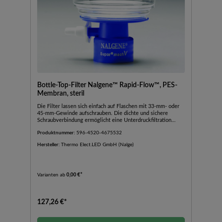
Bottle-Top-Filter Nalgene™ Rapid-Flow™, PES-
Membran, steril
Die Filter lassen sich einfach auf Flaschen mit 33-mm- oder
45-mm-Gewinde aufschrauben. Die dichte und sichere
Schraubverbindung ermöglicht eine Unterdruckfiltration
direkt in eine sterile Flasche. Blaues Verbindungsstück,
Produktnummer:
596-4520-4675532
seitlicher Schnellanschluss-Schlauchadapter und Graduierung.
Mitgeliefertes Zertifikat bestätigt, dass das Produkt steril,
Hersteller:
Thermo Elect.LED GmbH (Nalge)
pyrogenfrei und nicht-zytotoxisch ist. Chargen- und
Katalognummer, Membrantyp, Porengröße und Verfallsdatum
sind zur leichteren Identifikation und Chargen-
Rückverfolgung aufgedruckt.
Varianten ab
0,00 €*
127,26 €*