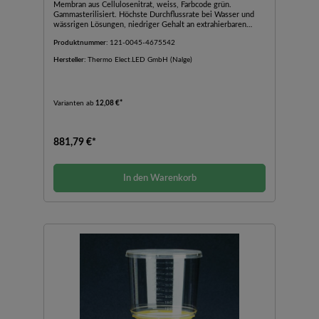
Membran aus Cellulosenitrat, weiss, Farbcode grün.
Gammasterilisiert. Höchste Durchflussrate bei Wasser und
wässrigen Lösungen, niedriger Gehalt an extrahierbaren
Substanzen. Tritonfrei. Chargen- und Katalognummer,
Produktnummer:
121-0045-4675542
Membrantyp, Porengröße und Verfallsdatum sind zur
leichteren Identifikation und Chargenverfolgung auf die
Hersteller:
Thermo Elect.LED GmbH (Nalge)
Filtereinheit aufgedruckt.
Varianten ab
12,08 €*
881,79 €*
In den Warenkorb