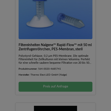
Filtereinheiten Nalgene™ Rapid-Flow™ mit 50 ml
Zentrifugenröhrchen, PES-Membran, steril
Polystyrol-Gehäuse, 0,2 µm PES-Membrane. Die optimale
Filtereinheit für Zellkulturen mit kleinen Volumina. Perfekt
für eine schnelle saubere bequeme Filtration von 20 bis 50
ml Nähr- oder Puffer-Lösung. Ideal für biologische und
Produktnummer:
564-0020-4685741
pharmazeutische Sterilfiltrationen. Die PES-Membran
zeichnet sich durch niedrige Proteinbindung sowie niedrigen
Hersteller:
Thermo Elect.LED GmbH (Nalge)
Gehalt an extrahierbaren Substanzen und hohe
Durchflussraten aus. Filteroberteil und Röhrchen sind
graduiert. Mit Schnellanschluss-Schlauchadapter und
Preis auf Anfrage
Wattestopfen. Auslaufsicherer Schraubverschluss separat
verpackt. 2 wiederverwendbare Standfüssen je Packung.
Röhrchen und Filter sind nicht zytotoxisch, pyrogenfrei und
steril durch gamma-Bestrahlung (10-6 SAL). Mit Zertifikat.
Chargen- und Katalognummer, Membrantyp und Porengrösse
und Verfallsdatum sind aufgedruckt.*mit Adapter für 50 ml
Röhrchen