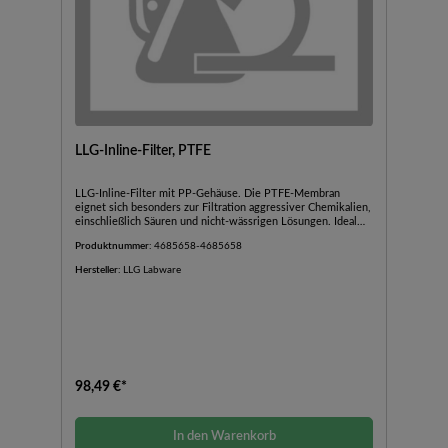
LLG-Inline-Filter, PTFE
LLG-Inline-Filter mit PP-Gehäuse. Die PTFE-Membran
eignet sich besonders zur Filtration aggressiver Chemikalien,
einschließlich Säuren und nicht-wässrigen Lösungen. Ideal
auch zur Klärfiltration von organischen Lösungen,
Produktnummer:
4685658-4685658
Sterilfiltration von Gasen, sowie zur sterilen Be- und
Entlüftung.Mehrfach autoklavierbar bei 121 °C für 20
Hersteller:
LLG Labware
Minuten bei 2 bar, max. 3 ZyklenHoher Durchsatz bei
geringem DruckabfallFür Luft und Gase in beiden Richtungen
98,49 €*
In den Warenkorb