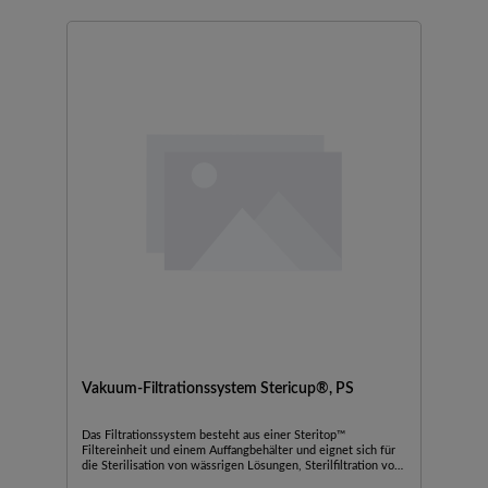
Porengröße und Verfallsdatum sind zur leichteren
Identifikation und Chargenverfolgung auf die BottleTop-
Einheit aufgedruckt.
Vakuum-Filtrationssystem Stericup®, PS
Das Filtrationssystem besteht aus einer Steritop™
Filtereinheit und einem Auffangbehälter und eignet sich für
die Sterilisation von wässrigen Lösungen, Sterilfiltration von
Kulturmedien und Puffern.SterilGeringe Proteinbindung