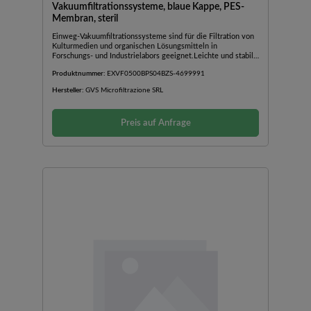
Vakuumfiltrationssysteme, blaue Kappe, PES-
Membran, steril
Einweg-Vakuumfiltrationssysteme sind für die Filtration von
Kulturmedien und organischen Lösungsmitteln in
Forschungs- und Industrielabors geeignet.Leichte und stabile
WandkonstruktionGroße Flaschenöffnung für einfaches
Produktnummer:
EXVF0500BPS04BZS-4699991
AusgießenVolumengraduierungSchlauchanschluss passend für
unterschiedliche SchlauchdurchmesserDurch
Hersteller:
GVS Microfiltrazione SRL
Gammabestrahlung sterilisiertEinzeln
verpacktPyrogenfreiEinweg-Vakuumfiltrationssysteme sind
für die Filtration von Kulturmedien und organischen
Preis auf Anfrage
Lösungsmitteln in Forschungs- und Industrielabors
geeignet.Leichte und stabile WandkonstruktionGroße
Flaschenöffnung für einfaches
AusgießenVolumengraduierungSchlauchanschluss passend für
unterschiedliche SchlauchdurchmesserDurch
Gammabestrahlung sterilisiertEinzeln verpacktPyrogenfrei