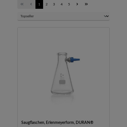
1
2
3
4
5
Saugflaschen, Erlenmeyerform, DURAN®