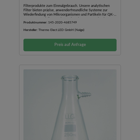
Filterprodukte zum Einmalgebrauch. Unsere analytischen
Filter bieten präzise, anwenderfreundliche Systeme zur
Wiederfindung von Mikroorganismen und Partikeln für QK-
Prüfungen und die Forschung.Einfach zu verwendende,
Produktnummer:
145-2020-4685749
vormontierte sterile Filtereinheiten und Trichter zum
EinmalgebrauchEinfach zu entfernende Triton-freie
Hersteller:
Thermo Elect.LED GmbH (Nalge)
Cellulosenitrat(CN)-MembranenDie 0,2 µm CN-Membran
eignet sich für SterilitätsprüfungenDie 0,45 µm CN-
Gittermembran ist für Wasserqualitätsprüfungen zertifiziert
Preis auf Anfrage