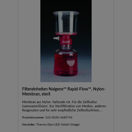
Filtereinheiten Nalgene™ Rapid-Flow™, Nylon-
Membran, steril
Membran aus Nylon. Farbcode rot. Für die Zellkultur.
Gammasterilisiert. Zur Sterilfiltration von Medien, anderen
Reagenzien und für sehr empfindliche Zellkulturlinien.
Extrem niedriger Gehalt an extrahierbaren Substanzen, ohne
Produktnummer:
163-0020-4685742
Netzmittel. Chargen- und Katalognummer, Membrantyp,
Porengröße und Verfallsdatum sind zur leichteren
Hersteller:
Thermo Elect.LED GmbH (Nalge)
Identifikation und Chargenverfolgung auf die Filtereinheiten
aufgedruckt.