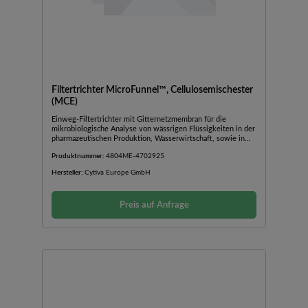
Filtertrichter MicroFunnel™, Cellulosemischester
(MCE)
Einweg-Filtertrichter mit Gitternetzmembran für die
mikrobiologische Analyse von wässrigen Flüssigkeiten in der
pharmazeutischen Produktion, Wasserwirtschaft, sowie in
der Lebensmittel- und Getränkeindustrie. Graduierung mit
Produktnummer:
4804ME-4702925
Markierungen auf der Außenseite des Trichters erleichtern
das Ablesen des Probenvolumens. Die Trennung des
Hersteller:
Cytiva Europe GmbH
Zylinders von der Basis durch Zusammendrücken ermöglicht
einen einfachen Zugang zur Membran für die
Kultivierung.Der locker aufliegende Deckel reduziert das
Preis auf Anfrage
Kontaminationsrisiko.