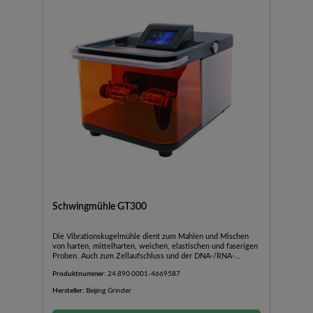
Schwingmühle GT300
Die Vibrationskugelmühle dient zum Mahlen und Mischen
von harten, mittelharten, weichen, elastischen und faserigen
Proben. Auch zum Zellaufschluss und der DNA-/RNA-
Gewinnung geeignet. Die Mühle ist für sehr kurze
Produktnummer:
24.890.0001-4669587
Verarbeitungszeiten und hohen Probendurchsatz konzipiert.
Die Mahlbehälter führen horizontale, kreisbogenförmige
Hersteller:
Beijing Grinder
Schwingungen aus und durch die Mahlkugeln wird eine
effektive Zerkleinerung und Mischung der Probe