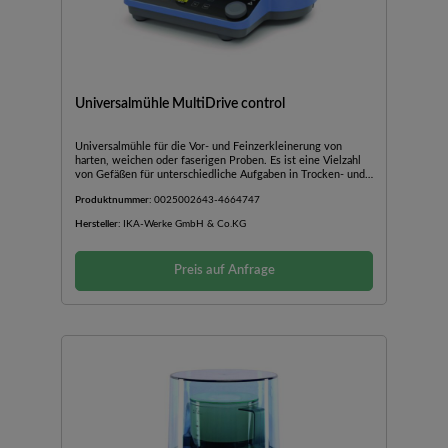
Universalmühle MultiDrive control
Universalmühle für die Vor- und Feinzerkleinerung von
harten, weichen oder faserigen Proben. Es ist eine Vielzahl
von Gefäßen für unterschiedliche Aufgaben in Trocken- und
Nassmahlen erhältlich.Zuschaltbarer
Produktnummer:
0025002643-4664747
IntervallbetriebIntegrierte Kühlung im MahlbecherUSB
SchnittstelleTemperaturmessung und Gefäßerkennung
Hersteller:
IKA-Werke GmbH & Co.KG
mittels RFIDEinstellbare Temperaturbegrenzung für
temperaturempfindliche Materialien oder bestimmte
vorgesehene ReaktionenIntegrierte Wiegefunktion für
Preis auf Anfrage
Wiegen ohne Umfüllen des MaterialsDispergiergefäß und
Einweg-Tube als Zubehör erhältlichGefäße bitte separat
bestellen.