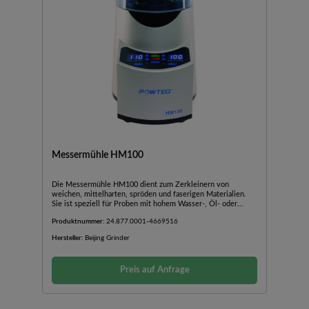
Messermühle HM100
Die Messermühle HM100 dient zum Zerkleinern von
weichen, mittelharten, spröden und faserigen Materialien.
Sie ist speziell für Proben mit hohem Wasser-, Öl- oder
Fettgehalt geeignet. Die 2 Messer werden von einem 900 W
Produktnummer:
24.877.0001-4669516
starken Motor angetrieben, um ein zuverlässiges
Mahlergebnis zu erzielen. Geeignet für Anwendungen in
Hersteller:
Beijing Grinder
Landwirtschaft, Biologie, Medizin und
Lebensmitteltechnik.Für weiche, elastische, faserige,
wasserhaltige, ölige oder fetthaltige ProbenElektronisch
Preis auf Anfrage
geregelte DrehzahlProbenzerkleinerung in nur 10 bis 30
SekundenBis zu 700 ml ProbenvolumenAutoklavierbare
ProbenbehälterMahlbehälter aus verschiedenen Materialien
erhältlichSchneidmesser mit 2 Klingen aus Edelstahl und