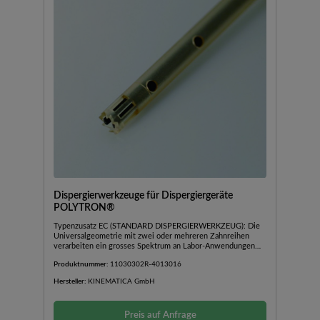
Dispergierwerkzeuge für Dispergiergeräte
POLYTRON®
Typenzusatz EC (STANDARD DISPERGIERWERKZEUG): Die
Universalgeometrie mit zwei oder mehreren Zahnreihen
verarbeiten ein grosses Spektrum an Labor-Anwendungen
zuverlässig und effizient.Typenzusatz BEC: Hochturbulenz-
Produktnummer:
11030302R-4013016
Mischkopf, geeignet für die Suspension von
Feststoffpartikeln und für hochviskose
Hersteller:
KINEMATICA GmbH
Anwendungen.Typenzusatz W: Dispergierwerkzeug für
faserige und zähe Materialien.Typenzusatz SYN
(KUNSTSTOFF): Einweg-Dispergierwerkzeuge für die
Preis auf Anfrage
Verarbeitung vieler Proben pro Tag, bei welcher die