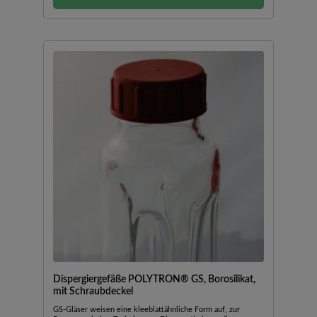
erforderliche Sterilisation von Edelstahl-
Dispergierwerkzeuge eine zeitliche Begrenzung darstellt.
Ausführung in den Materialien PES / Spezial-POM. Steril
verpackt.Typenzusatz E: Kupplungstyp ETypenzusatz F:
Kupplungstyp F*steril
Dispergiergefäße POLYTRON® GS, Borosilikat,
mit Schraubdeckel
GS-Gläser weisen eine kleeblattähnliche Form auf, zur