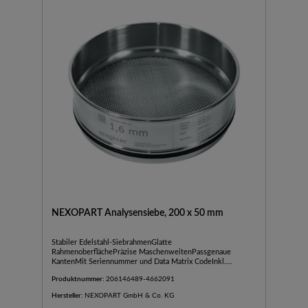
NEXOPART Analysensiebe, 200 x 50 mm
Stabiler Edelstahl-SiebrahmenGlatte
RahmenoberflächePräzise MaschenweitenPassgenaue
KantenMit Seriennummer und Data Matrix CodeInkl.
Werksbescheinigung 2.1 nach DIN EN 10204Hergestellt nach
Produktnummer:
206146489-4662091
DIN ISO 3310-1Stabiler Edelstahl-SiebrahmenGlatte
RahmenoberflächePräzise MaschenweitenPassgenaue
Hersteller:
NEXOPART GmbH & Co. KG
KantenMit Seriennummer und Data Matrix CodeInkl.