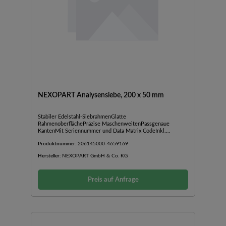
NEXOPART Analysensiebe, 200 x 50 mm
Stabiler Edelstahl-SiebrahmenGlatte
RahmenoberflächePräzise MaschenweitenPassgenaue
KantenMit Seriennummer und Data Matrix CodeInkl.
Werksbescheinigung 2.1 nach DIN EN 10204Hergestellt nach
Produktnummer:
206145000-4659169
DIN ISO 3310-1Stabiler Edelstahl-SiebrahmenGlatte
RahmenoberflächePräzise MaschenweitenPassgenaue
Hersteller:
NEXOPART GmbH & Co. KG
KantenMit Seriennummer und Data Matrix CodeInkl.
Werksbescheinigung 2.1 nach DIN EN 10204Hergestellt nach
DIN ISO 3310-1
Preis auf Anfrage