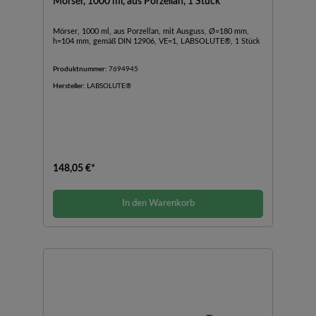
Mörser, 1000 ml, aus Porzellan, 1 Stück
Mörser, 1000 ml, aus Porzellan, mit Ausguss, Ø=180 mm,
h=104 mm, gemäß DIN 12906, VE=1, LABSOLUTE®, 1 Stück
Produktnummer:
7694945
Hersteller:
LABSOLUTE®
148,05 €*
In den Warenkorb