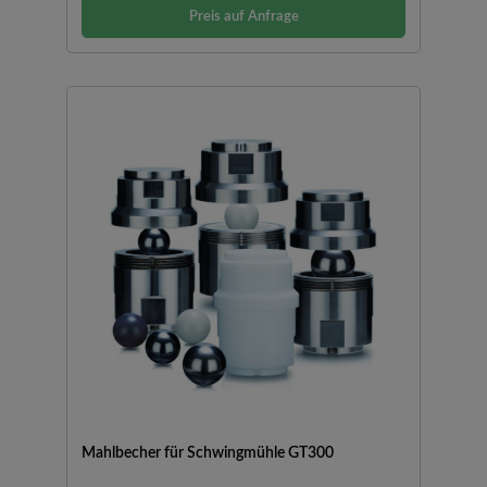
erreicht.Nur 30 Sekunden durchschnittliche
Preis auf Anfrage
Bearbeitungszeit2 Mahlstellen zur Aufnahme von
Schnellspannbechern mit einem Volumen von 5 bis 50
mlMultifunktionelle Spannvorrichtung, die auch Adapter für
Reaktionsgefäße aufnimmtMahldauer digital einstellbar von 1
Sekunde bis 100 MinutenVariable Drehzahl von 180 bis 1800
min-1Steuerung über LCD-DisplayProgrammierbare
Mahlparameter, bis zu 10 Programme können gespeichert
werdenTransparente
AbdeckungSicherheitsverriegelungMahlkammer,
Spannsystem und Schwenkarm aus EdelstahlWartungsfreier
DirektantriebMahlbecher aus verschiedenen Materialien mit
bis zu 50 ml Volumen als Zubehör erhältlichMahlbecher und -
kugeln sind nicht im Lieferumfang enthalten und müssen
separat bestellt werden.
Mahlbecher für Schwingmühle GT300