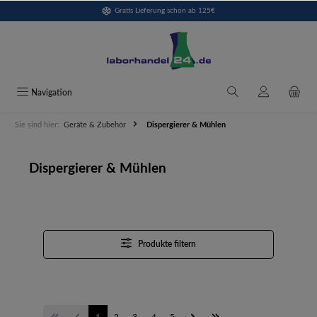
Gratis Lieferung schon ab 125€
alt springen
Navigation
Sie sind hier:
Geräte & Zubehör
Dispergierer & Mühlen
Dispergierer & Mühlen
Produkte filtern
1
2
3
4
5