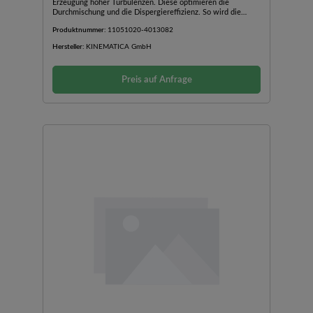
Erzeugung hoher Turbulenzen. Diese optimieren die
Durchmischung und die Dispergiereffizienz. So wird die
Bearbeitungszeit minimiert und der Energieeintrag reduziert.
Produktnummer:
11051020-4013082
Die Schraubdeckel mit PTFE oder Silikondichtung, sind
temperaturbeständig bis 180 °C.
Hersteller:
KINEMATICA GmbH
Preis auf Anfrage