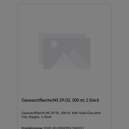
Anforderungen an Komfort und Sicherheit beispielsweise bei
Arbeiten mit biologischen Risikostoffen.Mit allen Vorteilen
des BVC controlBerührungsloser Füllstandssensor zur
elektronischen Überwachung des Flüssigkeitsniveaus in der
SammelflascheDesinfektionsroutine für den Saugschlauch
zum Einsaugen von Desinfektionsmittel nach Abschaltung
der PumpeFür professionelles Arbeiten und perfekte
Einpassung in vorhandene Sicherheitsabläufe
Gaswaschflasche;NS 29/32, 500 ml, 1 Stück
Gaswaschflasche,NS 29/32, 500 ml, Kalk-Soda-Glas,ohne
Fuß, Klarglas, 1 Stück
Produktnummer:
0549-30-050029KS-7682417