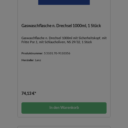
Gaswaschflasche n. Drechsel 1000ml, 1 Stück
Gaswaschflasche n. Drechsel 1000ml mit Sicherheitskopf, mit
Fritte Por.1, mit Schlaucholiven, NS 29/32, 1 Stück
Produktnummer:
5.5101.70-9110356
Hersteller:
Lenz
74,13 €*
In den Warenkorb