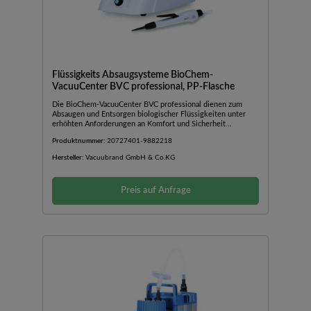
µmVorbereitet zum Anschluss eines zweiten Handstücks
(optional)
Flüssigkeits Absaugsysteme BioChem-
VacuuCenter BVC professional, PP-Flasche
Die BioChem-VacuuCenter BVC professional dienen zum
Absaugen und Entsorgen biologischer Flüssigkeiten unter
erhöhten Anforderungen an Komfort und Sicherheit
beispielsweise bei Arbeiten mit biologischen
Produktnummer:
20727401-9882218
Risikostoffen.Mit allen Vorteilen des BVC
controlBerührungsloser Füllstandssensor zur elektronischen
Hersteller:
Vacuubrand GmbH & Co.KG
Überwachung des Flüssigkeitsniveaus in der
SammelflascheDesinfektionsroutine für den Saugschlauch
zum Einsaugen von Desinfektionsmittel nach Abschaltung
Preis auf Anfrage
der PumpeFür professionelles Arbeiten und perfekte
Einpassung in vorhandene SicherheitsabläufeMit
selbstschließender Schnellkupplung für komfortablen und
sicheren Flaschenwechsel