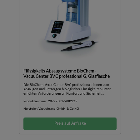
Flüssigkeits Absaugsysteme BioChem-
VacuuCenter BVC professional G, Glasflasche
Die BioChem-VacuuCenter BVC professional dienen zum
Absaugen und Entsorgen biologischer Flüssigkeiten unter
erhöhten Anforderungen an Komfort und Sicherheit
beispielsweise bei Arbeiten mit biologischen
Produktnummer:
20727501-9882219
Risikostoffen.Mit allen Vorteilen des BVC
controlBerührungsloser Füllstandssensor zur elektronischen
Hersteller:
Vacuubrand GmbH & Co.KG
Überwachung des Flüssigkeitsniveaus in der
SammelflascheDesinfektionsroutine für den Saugschlauch
zum Einsaugen von Desinfektionsmittel nach Abschaltung
Preis auf Anfrage
der PumpeFür professionelles Arbeiten und perfekte
Einpassung in vorhandene SicherheitsabläufeDie BioChem-
VacuuCenter BVC professional dienen zum Absaugen und
Entsorgen biologischer Flüssigkeiten unter erhöhten