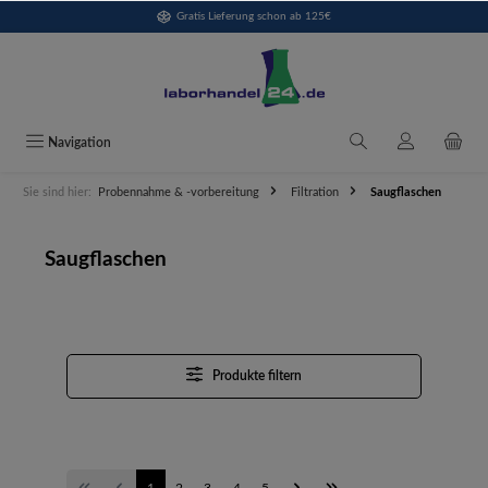
Gratis Lieferung schon ab 125€
alt springen
Navigation
Sie sind hier:
Probennahme & -vorbereitung
Filtration
Saugflaschen
Saugflaschen
Produkte filtern
1
2
3
4
5