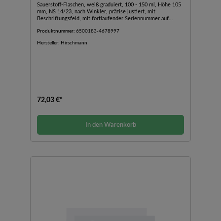
Sauerstoff-Flaschen, weiß graduiert, 100 - 150 ml, Höhe 105
mm, NS 14/23, nach Winkler, präzise justiert, mit
Beschriftungsfeld, mit fortlaufender Seriennummer auf
Flasche und abgeschrägtem Glasstopfen.
Produktnummer:
6500183-4678997
Hersteller:
Hirschmann
72,03 €*
In den Warenkorb