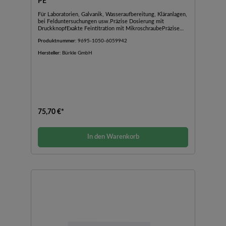
PE
Für Laboratorien, Galvanik, Wasseraufbereitung, Kläranlagen,
bei Felduntersuchungen usw.Präzise Dosierung mit
DruckknopfExakte Feintitration mit MikroschraubePräzise
AuslaufspitzeMit
Produktnummer:
9695-1050-6059942
SchellbachstreifenChemikalienbeständigWeitere
medienberührende Teile: PP, NaturkautschukGraduierung
Hersteller:
Bürkle GmbH
entspricht Klasse B (Toleranzen entspr. DIN EN ISO
385)Blaue Ringteilung
75,70 €*
In den Warenkorb