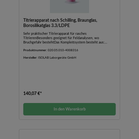
Titrierapparat nach Schilling, Braunglas,
Borosilikatglas 3.3/LDPE
Sehr praktischer Titrierapparat für rasches
TitrierenBesonders geeignet für Feldanalysen, wo
Bruchgefahr bestehtDas Komplettsystem besteht aus:
Bürettenrohr mit automatischer Nullpunkteinstellung,
Produktnummer:
020.05.010-4008316
Ventilhahn, Vorratsflasche und FlaschenständerRasches Füllen
durch Drücken der Flasche und schnelles Titrieren mittels
Hersteller:
ISOLAB Laborgeräte GmbH
VentilhahnBeschriftung und Graduierung sind mit weißer
Emaillefarbe aufgedruckt, die speziell für die Anwendung auf
Glas entwickelt wurdeBraunglasbüretten werden ohne
Schellbachstreifen hergestelltDie 10 ml Bürette hat eine 500
ml Polyethylen-Vorratsflasche, während die 25 ml und 50 ml
Büretten mit 1000 ml Polyethylen-Vorratsflaschen eingesetzt
werden
140,07 €*
In den Warenkorb