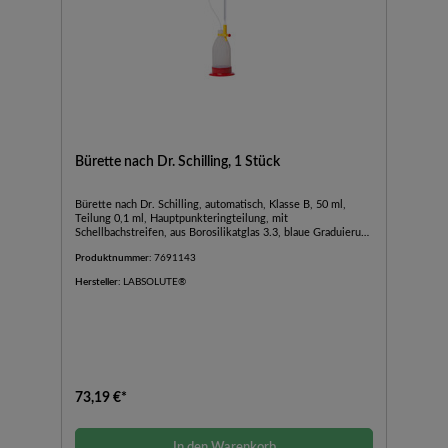
Bürette nach Dr. Schilling, 1 Stück
Bürette nach Dr. Schilling, automatisch, Klasse B, 50 ml,
Teilung 0,1 ml, Hauptpunkteringteilung, mit
Schellbachstreifen, aus Borosilikatglas 3.3, blaue Graduierung
und Beschriftung, komplett mit 1000 ml LDPE-Vorratsflasche
Produktnummer:
7691143
und Halter., 1 Stück
Hersteller:
LABSOLUTE®
73,19 €*
In den Warenkorb