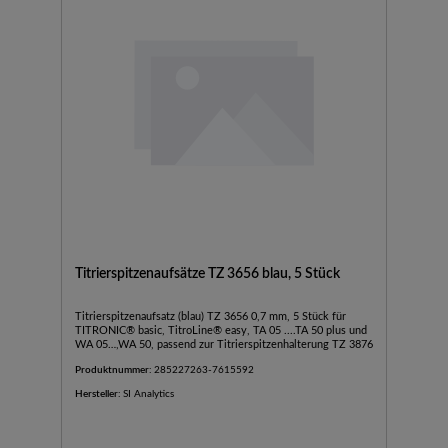
Titrierspitzenaufsätze TZ 3656 blau, 5 Stück
Titrierspitzenaufsatz (blau) TZ 3656 0,7 mm, 5 Stück für
TITRONIC® basic, TitroLine® easy, TA 05 ....TA 50 plus und
WA 05…,WA 50, passend zur Titrierspitzenhalterung TZ 3876
Produktnummer:
285227263-7615592
Hersteller:
SI Analytics