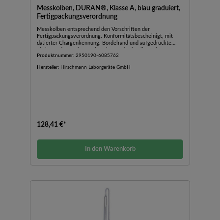
Messkolben, DURAN®, Klasse A, blau graduiert,
Fertigpackungsverordnung
Messkolben entsprechend den Vorschriften der
Fertigpackungsverordnung. Konformitätsbescheinigt, mit
datierter Chargenkennung. Bördelrand und aufgedruckte
Skala auf dem Hals zur einfachen und schnellen Erkennung
Produktnummer:
2950190-6085762
der Abweichung des Istwertes vom Sollwert. Ohne Schliff,
justiert auf IN.Zusätzliche Chargenzertifikate können
Hersteller:
Hirschmann Laborgeräte GmbH
jederzeit kostenlos auf der Webseite des Herstellers
generiert und ausgedruckt werden.
128,41 €*
In den Warenkorb