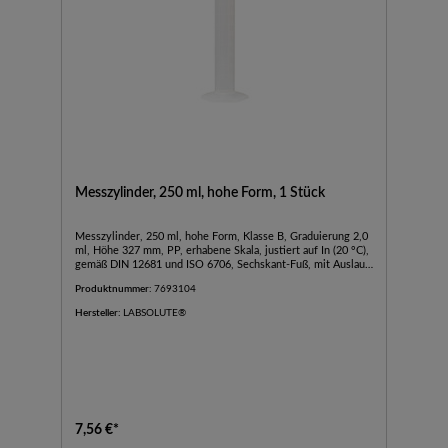
Messzylinder, 250 ml, hohe Form, 1 Stück
Messzylinder, 250 ml, hohe Form, Klasse B, Graduierung 2,0
ml, Höhe 327 mm, PP, erhabene Skala, justiert auf In (20 °C),
gemäß DIN 12681 und ISO 6706, Sechskant-Fuß, mit Auslauf,
VE=1, LABSOLUTE®, 1 Stück
Produktnummer:
7693104
Hersteller:
LABSOLUTE®
7,56 €*