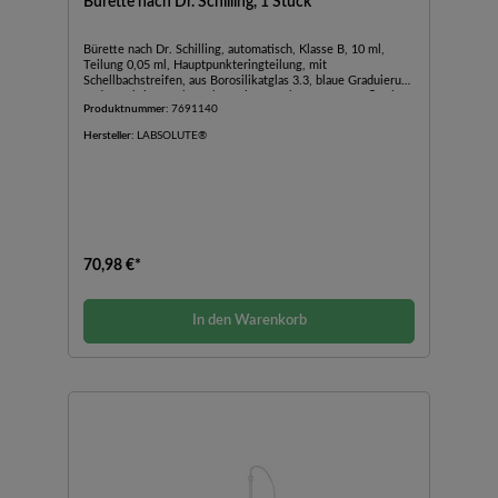
Bürette nach Dr. Schilling, 1 Stück
Bürette nach Dr. Schilling, automatisch, Klasse B, 10 ml,
Teilung 0,05 ml, Hauptpunkteringteilung, mit
Schellbachstreifen, aus Borosilikatglas 3.3, blaue Graduierung
und Beschriftung, komplett mit 500 ml LDPE-Vorratsflasche
Produktnummer:
7691140
und Halter., 1 Stück
Hersteller:
LABSOLUTE®
70,98 €*
In den Warenkorb