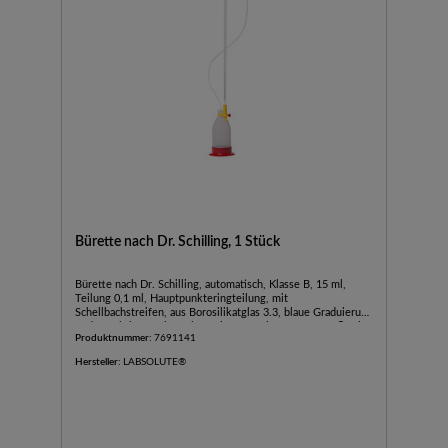
Bürette nach Dr. Schilling, 1 Stück
Bürette nach Dr. Schilling, automatisch, Klasse B, 15 ml,
Teilung 0,1 ml, Hauptpunkteringteilung, mit
Schellbachstreifen, aus Borosilikatglas 3.3, blaue Graduierung
und Beschriftung, komplett mit 1000 ml LDPE-Vorratsflasche
Produktnummer:
7691141
und Halter., 1 Stück
Hersteller:
LABSOLUTE®