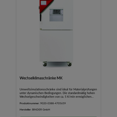
Wechselklimaschränke MK
Umweltsimulationsschränke sind ideal für Materialprüfungen
unter dynamischen Bedingungen. Die standardmäßig hohen
Wechselgeschwindigkeiten von ca. 5 K/min ermöglichen
eine normgerechte Prüfung.Homogene Klimabedingungen
Produktnummer:
9020-0388-4705659
durch APT.line™ VorwärmkammertechnologieTouchscreen
Controller mit Zeitabschnitts- und
Hersteller:
BINDER GmbH
EchtzeitprogrammierungInterner Datenlogger, Messwerte
über USB auslesbarProgrammierbarer