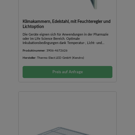
Klimakammern, Edelstahl, mit Feuchteregler und
Lichtoption
Die Geräte eignen sich für Anwendungen in der Pharmazie
oder im Life Science Bereich. Optimale
Inkubationsbedingungen dank Temperatur-, Licht- und
Feuchtigkeitsregelung.Innenraum und Einlegeböden aus
Produktnummer:
3906-4672626
EdelstahlMassive AußentürGerichtetes horizontales
LuftstromsystemEinstellbarer Abtau-TimerÜber- und
Hersteller:
Thermo Elect.LED GmbH (Kendro)
UntertemperaturschutzKältemittel R-
513AHöhenverstellbare, vertikale Lichtmodule
(optional)Programmierbare Lichtzyklen: Ein-/Ausschaltzyklen
Preis auf Anfrage
für jeden Wochentag,
DämmerungssimulationenKabeldurchführung Ø 54 mm