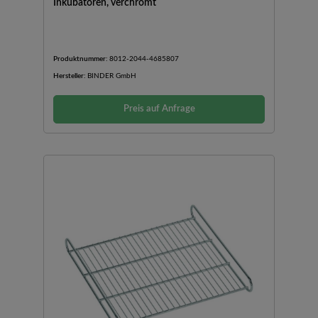
Inkubatoren, verchromt
Produktnummer:
8012-2044-4685807
Hersteller:
BINDER GmbH
Preis auf Anfrage