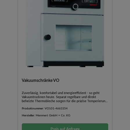
Vakuumschränke VO
Zuverlässig, komfortabel und energieeffizient - so geht
Vakuumtrocknen heute. Separat regelbare und direkt
beheizte Thermobleche sorgen für die präzise Temperierung
und dank der digitalen Druckregelung wird das
Produktnummer:
VO101-4663354
Beschickungsgut in unserem leistungsfähigen und robusten
Vakuumtrockenschrank nicht nur turboschnell, sondern auch
Hersteller:
Memmert GmbH + Co. KG
ungemein schonend getrocknet.Sicherheitsglastür mit
innenseitigem Panzerglas und äußerer
SplitterschutzscheibeDigitale DruckregelungDirekt beheizte,
Preis auf Anfrage
separat regelbare ThermoblecheMit 2