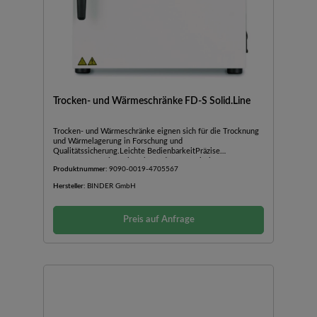
Trocken- und Wärmeschränke FD-S Solid.Line
Trocken- und Wärmeschränke eignen sich für die Trocknung
und Wärmelagerung in Forschung und
Qualitätssicherung.Leichte BedienbarkeitPräzise
TemperaturregelungEinfache und ergonomische
Produktnummer:
9090-0019-4705567
TüröffnungAPT.line™
VorwärmkammertechnologieEinstellbare
Hersteller:
BINDER GmbH
AbluftklappeController mit TimerfunktionIntegrierter
Temperaturwählbegrenzer Klasse 2 (DIN 12880) mit
optischem AlarmMit Umluft für gleichmäßige
Preis auf Anfrage
Temperaturverteilung.