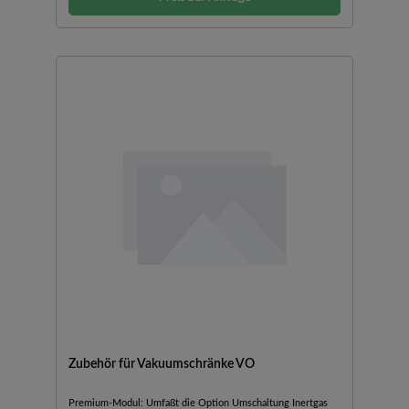
ThermoblechanschlüssenOptional: Pumpen-Unterschrank
und energieeffiziente VakuumpumpeModellvariante
TwinDISPLAY: ControlCOCKPIT mit zwei FarbdisplaysEine
genaue Beschreibung der Modellvariante "TwinDISPLAY"
finden Sie auf www.memmert.comLieferumfang:
Vakuumschrank, 1 Aluminium-Thermoblech,
Werkskalibrierzertifikat (für 160 °C bei 20 mbar), Software
AtmoCONTROL
Zubehör für Vakuumschränke VO
Premium-Modul: Umfaßt die Option Umschaltung Inertgas