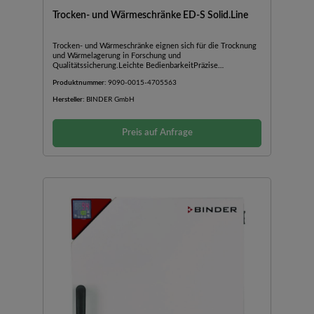
Trocken- und Wärmeschränke ED-S Solid.Line
Trocken- und Wärmeschränke eignen sich für die Trocknung
und Wärmelagerung in Forschung und
Qualitätssicherung.Leichte BedienbarkeitPräzise
TemperaturregelungEinfache und ergonomische
Produktnummer:
9090-0015-4705563
TüröffnungAPT.line™
VorwärmkammertechnologieEinstellbare
Hersteller:
BINDER GmbH
AbluftklappeController mit TimerfunktionIntegrierter
Temperaturwählbegrenzer Klasse 2 (DIN 12880) mit
optischem AlarmMit natürlicher Konvektion für gleichmäßige
Preis auf Anfrage
Temperaturverteilung.