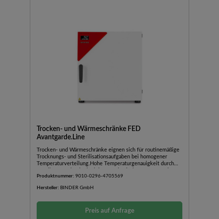
Trocken- und Wärmeschränke FED
Avantgarde.Line
Trocken- und Wärmeschränke eignen sich für routinemäßige
Trocknungs- und Sterilisationsaufgaben bei homogener
Temperaturverteilung.Hohe Temperaturgenauigkeit durch
APT.line™ TechnologieElektromechanische Steuerung der
Produktnummer:
9010-0296-4705569
AbluftklappeGeräte bis 115 L stapelbarErgonomisches
GriffdesignUSB-Anschluss für die
Hersteller:
BINDER GmbH
DatenaufzeichnungIntegrierter Temperaturwählbegrenzer
Klasse 2 (DIN 12880) mit optischem AlarmMit
UmluftController mit LCD-Anzeige und erweiterten
Preis auf Anfrage
ZeitfunktionenEinstellbare LüfterdrehzahlEthernet-
Schnittstelle