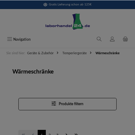
Gratis Lieferung schon ab 125€
alt springen
Navigation
Sie sind hier:
Geräte & Zubehör
Temperiergeräte
Wärmeschränke
Wärmeschränke
Produkte filtern
1
2
3