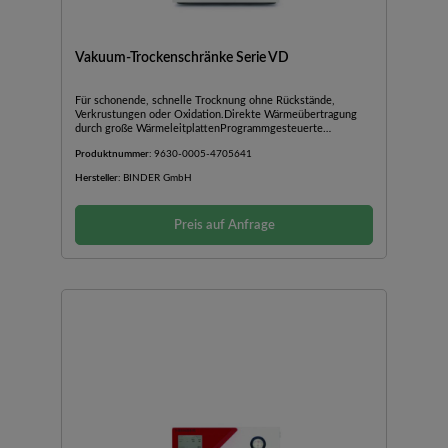
Vakuum-Trockenschränke Serie VD
Für schonende, schnelle Trocknung ohne Rückstände,
Verkrustungen oder Oxidation.Direkte Wärmeübertragung
durch große WärmeleitplattenProgrammgesteuerte
Trocknungsüberwachung mit automatischer Belüftung bei
Produktnummer:
9630-0005-4705641
ProzessendeInterner Datenlogger, Messwerte im offenen
Format über USB auslesbarUniversalbelüftung, für Inertgas
Hersteller:
BINDER GmbH
oder Umgebungsluft nutzbarSicherheitsglasscheibe, federnd
gelagert mit SplitterschutzGroßes
SichtfensterSpanneinschübe aus Aluminium, individuell
Preis auf Anfrage
positionierbarEthernet-SchnittstelleFür nicht entflammbare
LösungsmittelController mit digitaler Anzeige von Druck und
TemperaturDurchführung DN 16