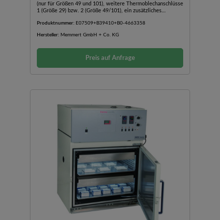
(nur für Größen 49 und 101), weitere Thermoblechanschlüsse
1 (Größe 29) bzw. 2 (Größe 49/101), ein zusätzliches
Thermoblech (Größe 49/101).Vakuum-Pumpenmodul: Ohne
Produktnummer:
E07509+B39410+B0-4663358
Pumpe mit Boden-Schwingmetallplatte zur Aufnahme der
Vakuumpumpe, einschließlich Vollsichtglastür, Steckdose,
Hersteller:
Memmert GmbH + Co. KG
Signalleitung und Verbindungsschlauch zum
Vakuumschrank.Chemiefeste Vakuumpumpe: Mit 4-fach-
Membran, Förderleistung: ca. 50 Nl./min = 3,0 m/h3,
Preis auf Anfrage
automatische Spülsteuerung, mit Signalleitung (3 m) für
Drehzahlsteuerung und Vakuum-Verbindungsschlauch (3 m).