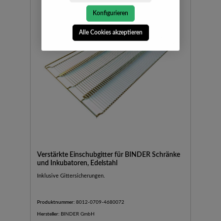
Konfigurieren
Alle Cookies akzeptieren
Verstärkte Einschubgitter für BINDER Schränke
und Inkubatoren, Edelstahl
Inklusive Gittersicherungen.
Produktnummer:
8012-0709-4680072
Hersteller:
BINDER GmbH