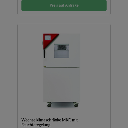
BetauungsschutzFehlerdiagnosesystem mit optischem und
Preis auf Anfrage
akustischem AlarmBeheiztes Sichtfenster mit LED-
InnenraumbeleuchtungBINDER Multi Management Software
APT-COM™ Basic EditionTemperaturwählbegrenzer Klasse 2
(DIN 12880) mit optischem AlarmEthernet-
SchnittstelleEinstellbare RampenfunktionIntegrierter
LinienschreiberTürheizungInnenraum aus Edelstahl1
Einschubgitter aus EdelstahlFCKW-freies Kältemittel R-
452AModelle mit 480 V Nennspannung sind mit einem
Spannungs- und Frequenzwandler ausgestattet.
Wechselklimaschränke MKF, mit
Feuchteregelung