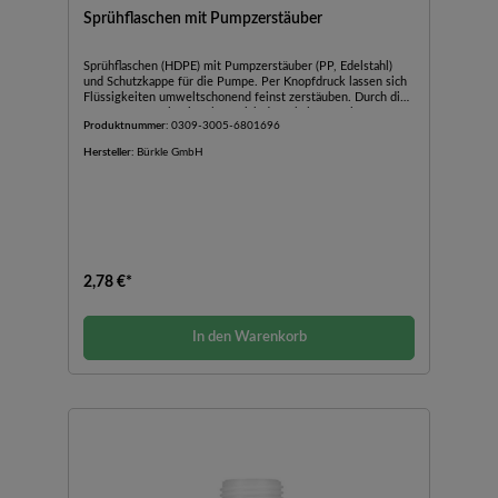
Sprühflaschen mit Pumpzerstäuber
Sprühflaschen (HDPE) mit Pumpzerstäuber (PP, Edelstahl)
und Schutzkappe für die Pumpe. Per Knopfdruck lassen sich
Flüssigkeiten umweltschonend feinst zerstäuben. Durch die
transparenten Flaschen lässt sich der Inhalt gut erkennen.
Produktnummer:
0309-3005-6801696
Die Schutzkappe verhindert unbeabsichtigtes Drücken der
Pumpe und dient als Staubschutz.
Hersteller:
Bürkle GmbH
2,78 €*
In den Warenkorb