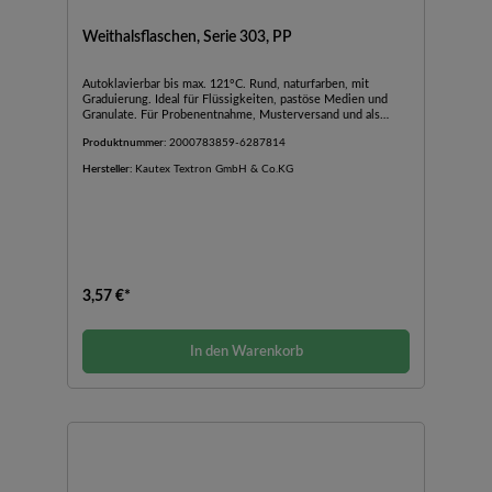
Weithalsflaschen, Serie 303, PP
Autoklavierbar bis max. 121°C. Rund, naturfarben, mit
Graduierung. Ideal für Flüssigkeiten, pastöse Medien und
Granulate. Für Probenentnahme, Musterversand und als
Transportverpackung. Heißabfüllung möglich. Lieferung
Produktnummer:
2000783859-6287814
komplett mit Schraubverschluss.Hinweis: Vor dem
Autoklavieren den Verschluss abschrauben und umgedreht
Hersteller:
Kautex Textron GmbH & Co.KG
auf den Behälter legen, nicht festschrauben!
3,57 €*
In den Warenkorb