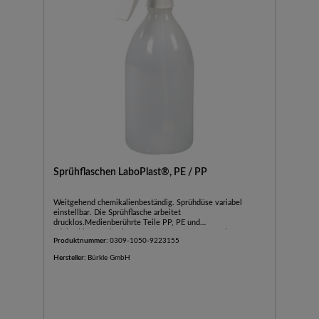
Sprühflaschen LaboPlast®, PE / PP
Weitgehend chemikalienbeständig. Sprühdüse variabel
einstellbar. Die Sprühflasche arbeitet
drucklos.Medienberührte Teile PP, PE und
EdelstahlDüsendurchmesser 0,6 mm, Düse stufenlos
Produktnummer:
0309-1050-9223155
verstellbarSprühmenge pro Hub: 1,2 ml ± 0,1
Hersteller:
Bürkle GmbH