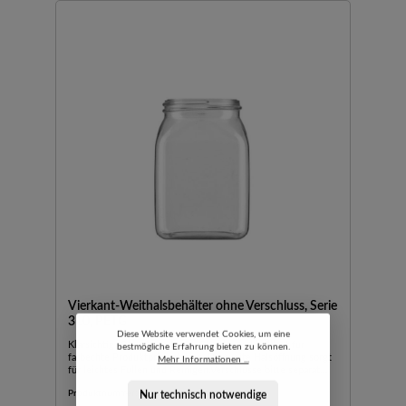
Vierkant-Weithalsbehälter ohne Verschluss, Serie
310, PETG
Diese Website verwendet Cookies, um eine
Klarsichtig. Ohne Verschluss. Glasklar und brilliant für
bestmögliche Erfahrung bieten zu können.
farbechte Produktpräsentation. Die weite Halsöffnung sorgt
Mehr Informationen ...
für leichtes Füllen und Reinigen.Verschlüsse bitte separat
bestellen.
Produktnummer:
2000074373-9073397
Nur technisch notwendige