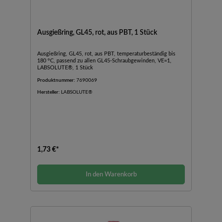
Ausgießring, GL45, rot, aus PBT, 1 Stück
Ausgießring, GL45, rot, aus PBT, temperaturbeständig bis
180 °C, passend zu allen GL45-Schraubgewinden, VE=1,
LABSOLUTE®, 1 Stück
Produktnummer:
7690069
Hersteller:
LABSOLUTE®
1,73 €*
In den Warenkorb