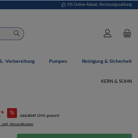
5% Online-Rabatt, Rechnungszahlung
 -vorbereitung
Pumpen
Reinigung & Sicherheit
KERN & SOHN
€*
%
123,50 €*
(20% gespart)
. zzgl. Versandkosten
Gib den gewünschten Wert ein oder benutze die Schaltflächen um die Anzahl zu erhöh