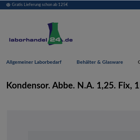
Gratis Lieferung schon ab 125€
springen
Zur Hauptnavigation springen
Allgemeiner Laborbedarf
Behälter & Glasware
Kondensor. Abbe. N.A. 1,25. Fix, 1
Bildergalerie überspringen