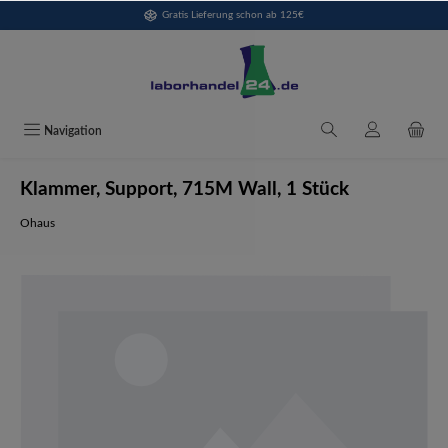
Gratis Lieferung schon ab 125€
alt springen
Navigation
Klammer, Support, 715M Wall, 1 Stück
Ohaus
Bildergalerie überspringen