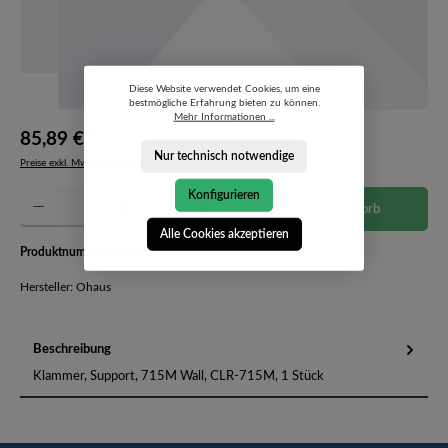
Diese Website verwendet Cookies, um eine
bestmögliche Erfahrung bieten zu können.
Mehr Informationen ...
85,89 €*
Nur technisch notwendige
Preise exkl. MwSt. zzgl. Versandkosten
Produkt Anzahl: Gib den gewünschten Wert ein oder benutze die Schaltflächen um die Anzahl 
Konfigurieren
In den Warenkorb
Alle Cookies akzeptieren
Produktnummer:
30400025-4659709
Hersteller: Ohaus
Beschreibung
Klammer, Support, 715M Wall, CLR-715M, 1 Stück